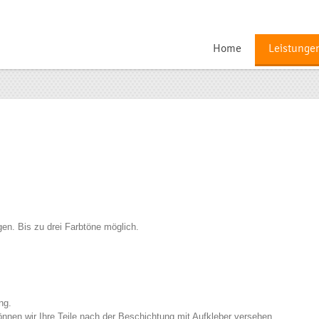
Home
Leistunge
en. Bis zu drei Farbtöne möglich.
ng.
nnen wir Ihre Teile nach der Beschichtung mit Aufkleber versehen.