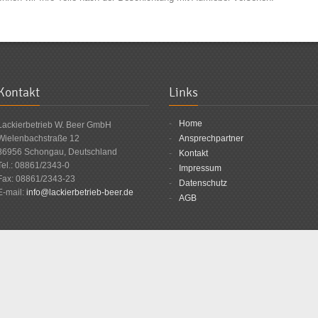
Kontakt
Links
Home
Lackierbetrieb W. Beer GmbH
Wielenbachstraße 12
Ansprechpartner
86956 Schongau, Deutschland
Kontakt
Tel.: 08861/2343-0
Impressum
Fax: 08861/2343-23
Datenschutz
E-mail:
info@lackierbetrieb-beer.de
AGB