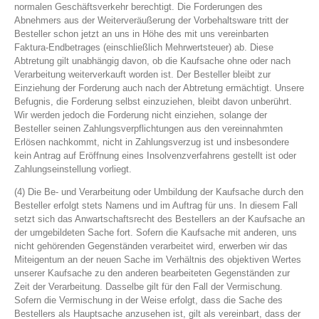
normalen Geschäftsverkehr berechtigt. Die Forderungen des
Abnehmers aus der Weiterveräußerung der Vorbehaltsware tritt der
Besteller schon jetzt an uns in Höhe des mit uns vereinbarten
Faktura-Endbetrages (einschließlich Mehrwertsteuer) ab. Diese
Abtretung gilt unabhängig davon, ob die Kaufsache ohne oder nach
Verarbeitung weiterverkauft worden ist. Der Besteller bleibt zur
Einziehung der Forderung auch nach der Abtretung ermächtigt. Unsere
Befugnis, die Forderung selbst einzuziehen, bleibt davon unberührt.
Wir werden jedoch die Forderung nicht einziehen, solange der
Besteller seinen Zahlungsverpflichtungen aus den vereinnahmten
Erlösen nachkommt, nicht in Zahlungsverzug ist und insbesondere
kein Antrag auf Eröffnung eines Insolvenzverfahrens gestellt ist oder
Zahlungseinstellung vorliegt.
(4) Die Be- und Verarbeitung oder Umbildung der Kaufsache durch den
Besteller erfolgt stets Namens und im Auftrag für uns. In diesem Fall
setzt sich das Anwartschaftsrecht des Bestellers an der Kaufsache an
der umgebildeten Sache fort. Sofern die Kaufsache mit anderen, uns
nicht gehörenden Gegenständen verarbeitet wird, erwerben wir das
Miteigentum an der neuen Sache im Verhältnis des objektiven Wertes
unserer Kaufsache zu den anderen bearbeiteten Gegenständen zur
Zeit der Verarbeitung. Dasselbe gilt für den Fall der Vermischung.
Sofern die Vermischung in der Weise erfolgt, dass die Sache des
Bestellers als Hauptsache anzusehen ist, gilt als vereinbart, dass der