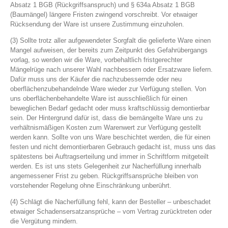
Absatz 1 BGB (Rückgriffsanspruch) und § 634a Absatz 1 BGB
(Baumängel) längere Fristen zwingend vorschreibt. Vor etwaiger
Rücksendung der Ware ist unsere Zustimmung einzuholen.
(3) Sollte trotz aller aufgewendeter Sorgfalt die gelieferte Ware einen
Mangel aufweisen, der bereits zum Zeitpunkt des Gefahrübergangs
vorlag, so werden wir die Ware, vorbehaltlich fristgerechter
Mängelrüge nach unserer Wahl nachbessern oder Ersatzware liefern.
Dafür muss uns der Käufer die nachzubessernde oder neu
oberflächenzubehandelnde Ware wieder zur Verfügung stellen. Von
uns oberflächenbehandelte Ware ist ausschließlich für einen
beweglichen Bedarf gedacht oder muss kraftschlüssig demontierbar
sein. Der Hintergrund dafür ist, dass die bemängelte Ware uns zu
verhältnismäßigen Kosten zum Warenwert zur Verfügung gestellt
werden kann. Sollte von uns Ware beschichtet werden, die für einen
festen und nicht demontierbaren Gebrauch gedacht ist, muss uns das
spätestens bei Auftragserteilung und immer in Schriftform mitgeteilt
werden. Es ist uns stets Gelegenheit zur Nacherfüllung innerhalb
angemessener Frist zu geben. Rückgriffsansprüche bleiben von
vorstehender Regelung ohne Einschränkung unberührt.
(4) Schlägt die Nacherfüllung fehl, kann der Besteller – unbeschadet
etwaiger Schadensersatzansprüche – vom Vertrag zurücktreten oder
die Vergütung mindern.