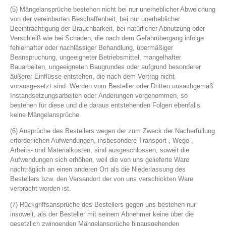
(5) Mängelansprüche bestehen nicht bei nur unerheblicher Abweichung
von der vereinbarten Beschaffenheit, bei nur unerheblicher
Beeinträchtigung der Brauchbarkeit, bei natürlicher Abnutzung oder
Verschleiß wie bei Schäden, die nach dem Gefahrübergang infolge
fehlerhafter oder nachlässiger Behandlung, übermäßiger
Beanspruchung, ungeeigneter Betriebsmittel, mangelhafter
Bauarbeiten, ungeeigneten Baugrundes oder aufgrund besonderer
äußerer Einflüsse entstehen, die nach dem Vertrag nicht
vorausgesetzt sind. Werden vom Besteller oder Dritten unsachgemäß
Instandsetzungsarbeiten oder Änderungen vorgenommen, so
bestehen für diese und die daraus entstehenden Folgen ebenfalls
keine Mängelansprüche.
(6) Ansprüche des Bestellers wegen der zum Zweck der Nacherfüllung
erforderlichen Aufwendungen, insbesondere Transport-, Wege-,
Arbeits- und Materialkosten, sind ausgeschlossen, soweit die
Aufwendungen sich erhöhen, weil die von uns gelieferte Ware
nachträglich an einen anderen Ort als die Niederlassung des
Bestellers bzw. den Versandort der von uns verschickten Ware
verbracht worden ist.
(7) Rückgriffsansprüche des Bestellers gegen uns bestehen nur
insoweit, als der Besteller mit seinem Abnehmer keine über die
gesetzlich zwingenden Mängelansprüche hinausgehenden